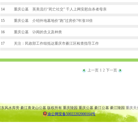
14
重庆公墓 英美流行“死亡社交” 千人上网安慰自杀者母亲
15
重庆公墓 介绍外地墓地价“跑”过房价7年涨10倍
16
重庆公墓 讣闻的含义及种类
17
关注：民政部工作组抵达重庆市綦江区检查指导工作
上一页
1
2
下一页
 大渡口公墓 万盛公墓 云阳公墓 渝北公墓 巴南公墓 弹子石公墓
 大渡口陵园 万盛陵园 云阳陵园 渝北陵园 巴南陵园 弹子石陵园
桥河东风水库旁 綦江青龙山公墓 版权所有 重庆陵园 重庆公墓 綦江公墓 綦江陵园
重庆天
渝公网安备50022202000164号