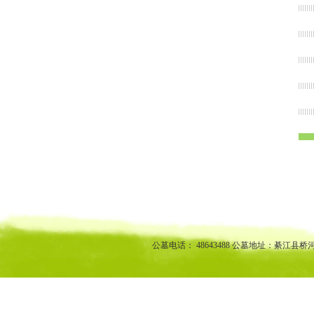
渝中区公墓 南坪公墓江北公墓 九龙坡公墓 沙坪坝公墓万州公墓
江北陵园 九龙坡陵园 沙坪坝陵园万州陵园
公墓电话： 48643488 公墓地址：綦江县