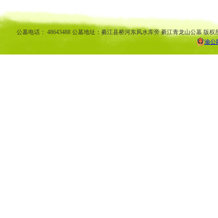
南陵园 弹子石陵园 永
公墓电话： 48643488 公墓地址：綦江县桥河东风水库旁 綦江青龙山公墓 版权
渝公网