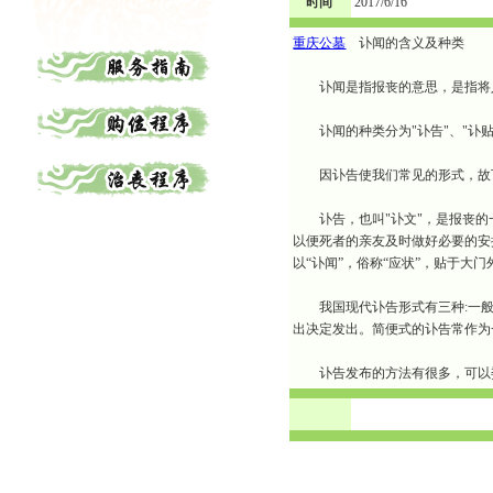
时间
2017/6/16
重庆公墓
讣闻的含义及种类
讣闻是指报丧的意思，是指将人
讣闻的种类分为"讣告"、"讣贴
因讣告使我们常见的形式，故
讣告，也叫"讣文"，是报丧的
以便死者的亲友及时做好必要的安
以“讣闻”，俗称“应状”，贴于大门
我国现代讣告形式有三种:一般
出决定发出。简便式的讣告常作为
讣告发布的方法有很多，可以委
渝中区公墓 南坪公墓江北公墓 九龙坡公墓 沙坪坝公墓万州公墓 
平公墓 秀山公墓 大足公墓 渝中区陵园 南坪陵园江北陵园 九