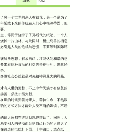
浏览
4002
了另一个世界的亲人有钱花，另一个是为了
千年延续下来的传统在人们心中根深蒂固，但
需要。
生，等同于烧掉了子孙后代的纸笔。一个人
要烧掉一片山林。与此同时，昆虫鸟兽的栖息
势必引起人类的危机与恐慌。不要等到国际环
该解放思想，解放自己，才能达到和谐的意
不要带着这种背后的利益去祭祀行礼。道教经
之祭。
多做社会公益就是对先祖神灵最大的慰藉。
才有人世的更替，不止中华民族才有祭奠的
能扬善，鼎故才能为新。
在世的时候要善待亲人、善待生命，不然跟
正确的方式方法才能让人类不断的延续，不断
的说大家都在讲话我就也讲话了。同理，大
容易受别人的举动而影响自己行为的人磨灭了
到在路边的电线杆下面、十字路口，烧点纸