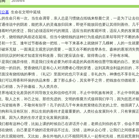
时间
2016/6/4
庆公墓
生命在文明中延续
的生命只有一次。当生命凋零，亲人总是习惯烧点纸钱来祭奠亡灵，一是为了让去往
打通传说中的阴差，能把亲人的灵魂放归回来，即使不能放回也要让其得到善待。几
随着时代的变迁，我们必须适应时代的潮流，适应当前的客观环境，适应人类的发展
天，烧纸钱的风俗还在延续。但当今烧纸钱的这种行为造成的后果却等同于不断的杀
是初一十五、逢年过节都各烧一把纸，一年下来基本上就烧掉了几棵树，人的一生就
所破坏无疑，一面满足主观意识的需要，一面又在不断的造孽杀生。森林的逐渐消失
组织抗议的时候才知道宣传和改善，我们更应该自省。留得青山在，子孙有水喝。
是我们抛弃传统，而是我们没有必要为积非成是的风俗而相信墨守陈规的自己。更应
和统一的目的。焚香烧纸只是有心人对消费者心理的穿透，达到其商业利益的目的，
里面没有烧纸钱的事情，《礼记》里面对此也只字未提，非礼勿为，神佛也不享非礼
们可以用香和环保的供品来祭，废了那么多心，其实举手之劳，把钱放在功德箱里，
自己积德，为子孙邀福，为人类共存。
界地域文化差异的不同导致文化和信仰也不同，不止中华民族有神灵，不止中华民族
统。取人之长，补己之短。那些先进的、文明的祭奠方式值得我们学习，因为惩恶才
马皆能有养，不敬何有别乎！孔子的话几千年来依然萦绕在历史的上空。他强调了人
的狗和马没有区别，所以生前的善待才是最重要的。人类社会发展到今天，只有掌握
发展。因为人类的生存才是文化发展的源泉。
们都有这种心理，比如上课的时候自己在讲话开小差，老师点到你的名字，你会不禁
都在烧纸，自己要是不烧的话觉得说不过去。没错，这种从众心理，让我们之间很多
己的主观能动性。又比如，身在外地的人们不能陪同亲人一起祭祀先祖，然后就荒唐