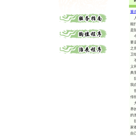
重
人
能
是
今
要
之
卫
不
义
典
我
我
世
传
犬
养
的
我
家
自