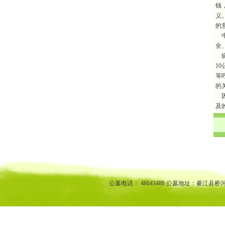
钱
义
的
中
全
烧
1
等
的
因
及
渝中区公墓 南坪公墓江北公墓 九龙坡公墓 沙坪坝公墓万州公墓
江北陵园 九龙坡陵园 沙坪坝陵园万州陵园
公墓电话： 48643488 公墓地址：綦江县