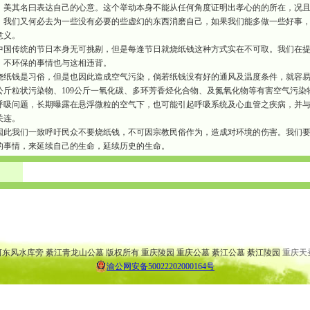
，美其名曰表达自己的心意。这个举动本身不能从任何角度证明出孝心的的所在，况
。我们又何必去为一些没有必要的些虚幻的东西消磨自己，如果我们能多做一些好事
意义。
国传统的节日本身无可挑剔，但是每逢节日就烧纸钱这种方式实在不可取。我们在提倡
、不环保的事情也与这相违背。
纸钱是习俗，但是也因此造成空气污染，倘若纸钱没有好的通风及温度条件，就容易
0公斤粒状污染物、109公斤一氧化碳、多环芳香烃化合物、及氮氧化物等有害空气污
呼吸问题，长期曝露在悬浮微粒的空气下，也可能引起呼吸系统及心血管之疾病，并
关连。
此我们一致呼吁民众不要烧纸钱，不可因宗教民俗作为，造成对环境的伤害。我们要
的事情，来延续自己的生命，延续历史的生命。
 大渡口公墓 万盛公墓 云阳公墓 渝北公墓 巴南公墓 弹子石公墓
 大渡口陵园 万盛陵园 云阳陵园 渝北陵园 巴南陵园 弹子石陵园
桥河东风水库旁 綦江青龙山公墓 版权所有 重庆陵园 重庆公墓 綦江公墓 綦江陵园
重庆天
渝公网安备50022202000164号