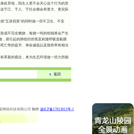
且身处异地，陌生人更不会关心这个行为的意
，这于己、于人、于社会都会有更大、更实际
“五讲四美”的同时做一些不卫生、不安
形成不完全燃烧，每烧一吨的纸钱将会产生
染物，易引起的肺组织伤害及刺激呼吸道黏膜
与死亡率的提升、寿命减低以及致癌率有相当
有革新的观念，来为生态环境做一些力所能
返回
 永川公墓 梁平公墓 秀山公墓 大足公墓 渝中区陵园 南坪陵园
 永川陵园 梁平陵园 秀山陵园 大足陵园
蚕网络科技有限公司
制作
渝ICP备17013013号-1