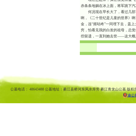
赤条条地躺在冰上面，将军跳下汽
何况现在早长大了，看过几部古
咧，《二十世纪是儿童的世界》咧
金，连“摇咕咚”一同埋下去，盖
穷，怕看见我的白发的祖母，总觉
些留遗，一直到她去世——这大概
渝中区公墓 南坪公墓江北公墓 九龙坡公墓 沙坪坝公墓万州公墓 
平公墓 秀山公墓 大足公墓 渝中区陵园 南坪陵园江北陵园 九
南陵园 弹子石陵园 永
公墓电话： 48643488 公墓地址：綦江县桥河东风水库旁 綦江青龙山公墓 版权
渝公网