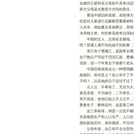
女婿对公婆和岳父母则不具有法定
双方父母是夫妻双方共同的责任。
要说中国旧的道德，虽然博大精
经是对儿童进行启蒙教育重要材料
入非非，例如董永卖身葬父，竟然
冰求鲤之类。对此鲁迅曾有过深刻
中国的文人，总喜欢走极端。拿
吧？普通人遇不到也做不到的事，
浙江有个曹娥江，是因孝女曹娥
女尸抱父尸浮起于滔滔江面，曹娥
话的，说一个年青女子抱着个老头
中国历来就有这么一种惯用极左
能做到，有何意义？别人学不了不
子吗？，以后他的日子还过不过了
古人云，不孝有三，无后为大。
家贫亲老，不为禄仕，二不孝也；
而不劝说，使他们陷入不义之中，
娶妻生子，断绝后代，这是第三种
这三条标准，倒是一点也不极端
非是物质生产和人口生产。人口生
因此延续后代，保存基因，不仅对
父母年老，自己却不去当官吃俸