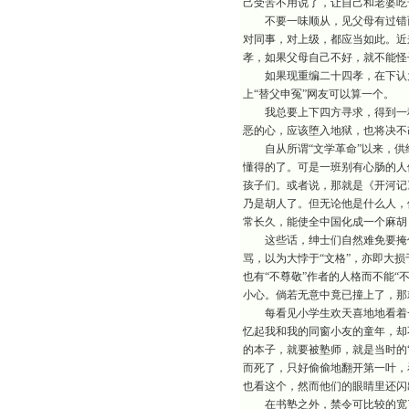
己受苦不用说了，让自己和老婆吃
不要一味顺从，见父母有过错而
对同事，对上级，都应当如此。近
孝，如果父母自己不好，就不能怪
如果现重编二十四孝，在下认为
上“替父申冤”网友可以算一个。
我总要上下四方寻求，得到一种
恶的心，应该堕入地狱，也将决不
自从所谓“文学革命”以来，供
懂得的了。可是一班别有心肠的人
孩子们。或者说，那就是《开河记
乃是胡人了。但无论他是什么人，
常长久，能使全中国化成一个麻胡
这些话，绅士们自然难免要掩住
骂，以为大悖于“文格”，亦即大损
也有“不尊敬”作者的人格而不能“
小心。倘若无意中竟已撞上了，那
每看见小学生欢天喜地地看着一
忆起我和我的同窗小友的童年，却
的本子，就要被塾师，就是当时的
而死了，只好偷偷地翻开第一叶，
也看这个，然而他们的眼睛里还闪
在书塾之外，禁令可比较的宽了