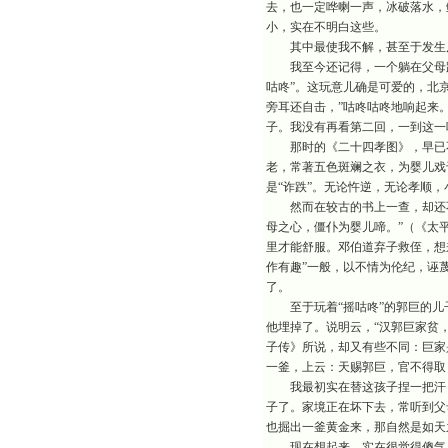
去，也一定哗喇一声，冰破落水，
小，实在不明白这些。
其中最使我不解，甚至于发生反感
我至今还记得，一个躺在父母跟
咕咚”。这玩意儿确是可爱的，北
旁耳还自击，”咕咚咕咚地响起来
子。我没有再看第二回，一到这一
那时的《二十四孝图》，早已不
老，常著五色斑斓之衣，为婴儿戏
是“诈跌”。无论忤逆，无论孝顺
然而在较古的书上一查，却还不
母之心，僵仆为婴儿啼。”（《太
里才能舒服。邓伯道弃子救侄，想
作有趣”一般，以不情为伦纪，诬
了。
至于玩着“摇咕咚”的郭巨的儿
他埋掉了。说明云，“汉郭巨家贫
子传》所说，却又有些不同：巨家
一釜，上云：天赐郭巨，官不得取
我最初实在替这孩子捏一把汗，
子了。家境正在坏下去，常听到父
也掘出一釜黄金来，那自然是如天
现在想起来，实在很觉得傻气。