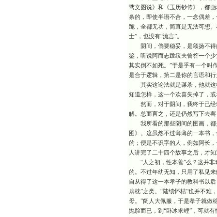
骘文图说》和《玉历钞传》，都画
条的，即使半语不合，一念偶差，
跪，全都无功，简直是无法可想。
士”，也没有“流言”。
阴间，倘要稳妥，是颂扬不得的
鉴，听说阿而志跋绥夫曾答一个少
其实倒不如死。”于是乎有一个叫
是合于逻辑，第二是你的言语和行
其实这论法就是谋杀，他就这样
知道怎样，这一个欢喜失掉了，或
然而，对于阴间，我终于已经颂
解。总而言之，还是仍然写下去罢
我所看的那些阴间的图画，都是
图》。这虽然不过薄薄的一本书，
的；便是不识字的人，例如阿长，
人讲完了二十四个故事之后，才知
“人之初，性本善”么？这并非
的。不过年幼无知，只用了私见来解
自从得了这一本孝子的教科书以后
扇枕”之类。“陆绩怀桔”也并不难
母。”阔人大佩服，于是孝子就做
抛脸而已，到“卧冰求鲤”，可就