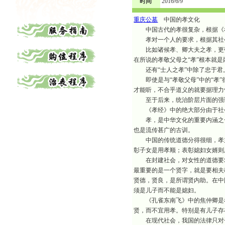
时间
2016/6/9
重庆公墓
中国的孝文化
中国古代的孝很复杂，根据《孝
孝对一个人的要求，根据其社会
比如诸候孝、卿大夫之孝，更强
在所说的孝敬父母之“孝”根本就是
还有“士人之孝”中除了忠于君
即使是与“孝敬父母”中的“孝”
才能听，不合乎道义的就要据理力
至于后来，统治阶层片面的强调
《孝经》中的绝大部分由于社会
孝，是中华文化的重要内涵之一
也是流传甚广的古训。
中国的传统道德分得很细，孝主
彰子女是用孝顺；表彰媳妇女婿则
在封建社会，对女性的道德要求
最重要的是一个贤字，就是要相夫
贤德，贤良，是所谓贤内助。在中
须是儿子而不能是媳妇。
《孔雀东南飞》中的焦仲卿是孝
贤，而不宜用孝。特别是有儿子存
在现代社会，我国的法律只对子