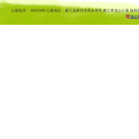
公墓电话： 48643488 公墓地址：綦江县桥河东风水库旁 綦江青龙山公墓 版权
渝公网