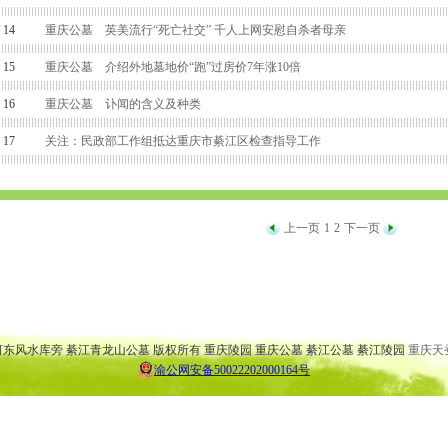
14
重庆公墓 英美流行“死亡社交” 千人上网安慰自杀者母亲
15
重庆公墓 介绍外地墓地价“跑”过房价7年涨10倍
16
重庆公墓 讣闻的含义及种类
17
关注：民政部工作组抵达重庆市綦江区检查指导工作
上一页
1
2
下一页
 大渡口公墓 万盛公墓 云阳公墓 渝北公墓 巴南公墓 弹子石公墓
 大渡口陵园 万盛陵园 云阳陵园 渝北陵园 巴南陵园 弹子石陵园
桥河东风水库旁 綦江青龙山公墓 版权所有 重庆陵园 重庆公墓 綦江公墓 綦江陵园
重庆天
渝公网安备50022202000164号