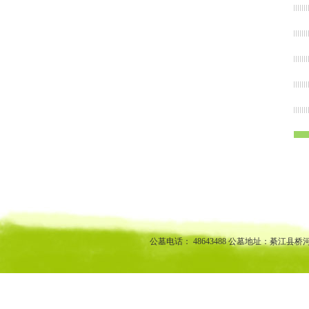
渝中区公墓 南坪公墓江北公墓 九龙坡公墓 沙坪坝公墓万州公墓
江北陵园 九龙坡陵园 沙坪坝陵园万州陵园
公墓电话： 48643488 公墓地址：綦江县