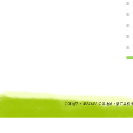
渝中区公墓 南坪公墓江北公墓 九龙坡公墓 沙坪坝公墓万州公墓
江北陵园 九龙坡陵园 沙坪坝陵园万州陵园
公墓电话： 48643488 公墓地址：綦江县