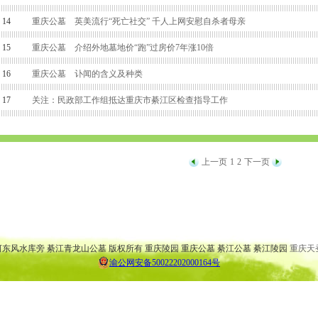
14
重庆公墓 英美流行“死亡社交” 千人上网安慰自杀者母亲
15
重庆公墓 介绍外地墓地价“跑”过房价7年涨10倍
16
重庆公墓 讣闻的含义及种类
17
关注：民政部工作组抵达重庆市綦江区检查指导工作
上一页
1
2
下一页
 大渡口公墓 万盛公墓 云阳公墓 渝北公墓 巴南公墓 弹子石公墓
 大渡口陵园 万盛陵园 云阳陵园 渝北陵园 巴南陵园 弹子石陵园
桥河东风水库旁 綦江青龙山公墓 版权所有 重庆陵园 重庆公墓 綦江公墓 綦江陵园
重庆天
渝公网安备50022202000164号