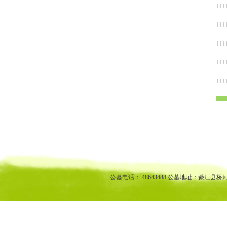
渝中区公墓 南坪公墓江北公墓 九龙坡公墓 沙坪坝公墓万州公墓
江北陵园 九龙坡陵园 沙坪坝陵园万州陵园
公墓电话： 48643488 公墓地址：綦江县