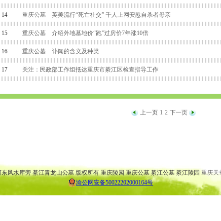
14
重庆公墓 英美流行“死亡社交” 千人上网安慰自杀者母亲
15
重庆公墓 介绍外地墓地价“跑”过房价7年涨10倍
16
重庆公墓 讣闻的含义及种类
17
关注：民政部工作组抵达重庆市綦江区检查指导工作
上一页
1
2
下一页
 大渡口公墓 万盛公墓 云阳公墓 渝北公墓 巴南公墓 弹子石公墓
 大渡口陵园 万盛陵园 云阳陵园 渝北陵园 巴南陵园 弹子石陵园
桥河东风水库旁 綦江青龙山公墓 版权所有 重庆陵园 重庆公墓 綦江公墓 綦江陵园
重庆天
渝公网安备50022202000164号