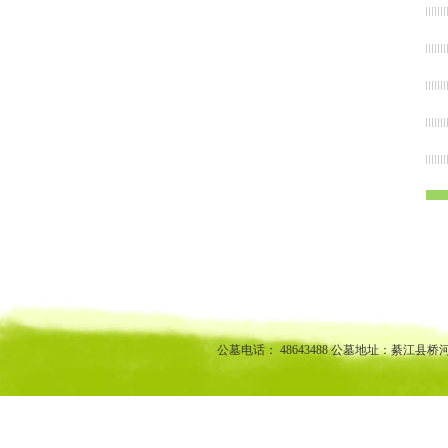
渝中区公墓 南坪公墓江北公墓 九龙坡公墓 沙坪坝公墓万州公墓
江北陵园 九龙坡陵园 沙坪坝陵园万州陵园
公墓电话： 48643488 公墓地址：綦江县