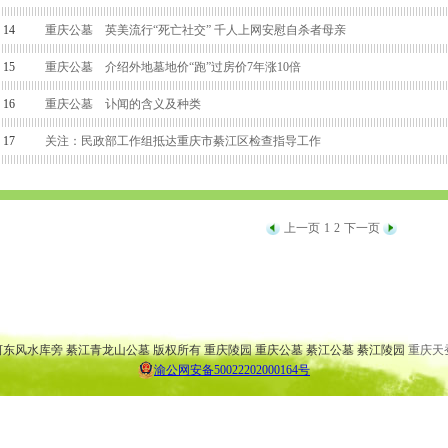
14
重庆公墓 英美流行“死亡社交” 千人上网安慰自杀者母亲
15
重庆公墓 介绍外地墓地价“跑”过房价7年涨10倍
16
重庆公墓 讣闻的含义及种类
17
关注：民政部工作组抵达重庆市綦江区检查指导工作
上一页
1
2
下一页
 大渡口公墓 万盛公墓 云阳公墓 渝北公墓 巴南公墓 弹子石公墓
 大渡口陵园 万盛陵园 云阳陵园 渝北陵园 巴南陵园 弹子石陵园
桥河东风水库旁 綦江青龙山公墓 版权所有 重庆陵园 重庆公墓 綦江公墓 綦江陵园
重庆天
渝公网安备50022202000164号