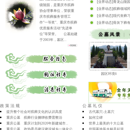
[
业界动态
]
青龙山陵
级陵园，是重庆市殡葬
[
业界动态
]
殡葬领域民
协会理事单位，荣获重
[
业界动态
]
现代丧葬
庆市殡葬服务管理工
作”一等奖”、重庆市殡葬
[
业界动态
]
骨灰下葬
优质服务活动“先进单
位”等荣誉。 公墓始建
于2003年，墓区...
园区环境6
政策法规
公墓礼仪
提升整个社会对殡葬文化的认识高度
古代墓穴-土墓穴
重庆公墓 殡葬行业捆绑收费需整治
如何立碑
重庆公墓 重庆计划到2020年新建城市...
世界上最美的十大公墓
重庆公墓 政协委员建议建设城乡一体化公...
坟园墓地风水林是起源