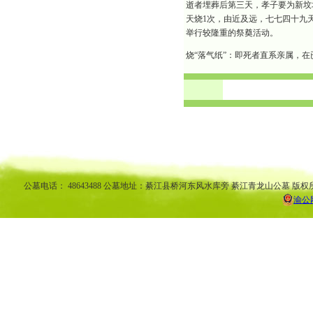
逝者埋葬后第三天，孝子要为新坟
天烧1次，由近及远，七七四十九天
举行较隆重的祭奠活动。
烧“落气纸”：即死者直系亲属，
渝中区公墓 南坪公墓江北公墓 九龙坡公墓 沙坪坝公墓万州公墓 
平公墓 秀山公墓 大足公墓 渝中区陵园 南坪陵园江北陵园 九
南陵园 弹子石陵园 永
公墓电话： 48643488 公墓地址：綦江县桥河东风水库旁 綦江青龙山公墓 版权
渝公网