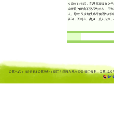
立碑有前有后，意思是墓碑有立于
碑距坟的距离不要压到棺木，压到
人。导致 头疾如头痛呆傻迟钝精
要问，否则有、离乡、后人走路、
渝中区公墓 南坪公墓江北公墓 九龙坡公墓 沙坪坝公墓万州公墓 
平公墓 秀山公墓 大足公墓 渝中区陵园 南坪陵园江北陵园 九
南陵园 弹子石陵园 永
公墓电话： 48643488 公墓地址：綦江县桥河东风水库旁 綦江青龙山公墓 版权
渝公网