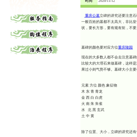
时间
2020/11/12
重庆公墓
立碑的讲究还要注意石
一般百姓的墓都不太高大，非比皇
状，要长方形，要有规有矩，不要
墓碑的颜色要对应方位
重庆陵园
现在的大多数人都不会去注意墓碑
比较大的大理石来做墓碑，这样是
果过小则气势不够。墓碑大小主要
元素 方位 颜色 象征物
木 东 青 青龙
金 西 白 白虎
火 南 朱 朱雀
水 北 黑 玄武
土 中 黄
除了位置、大小，立碑的讲究还有