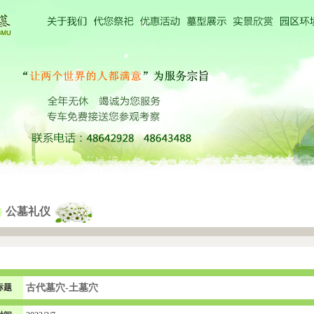
公墓礼仪
标题
古代墓穴-土墓穴