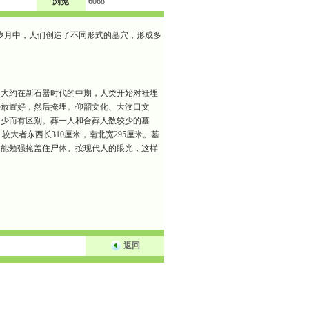
浏览
6068
岁月中，人们创造了不同形式的墓穴，形成多
。大约在新石器时代的中期，人类开始对衽埋
势放置好，然后掩埋。仰韶文化、大汶口文
多少而有区别。葬一人和合葬人数较少的墓
较大者东西长310厘米，南北宽295厘米。墓
只能勉强掩盖住尸体。按现代人的眼光，这样
返回
 永川公墓 梁平公墓 秀山公墓 大足公墓 渝中区陵园 南坪陵园
 永川陵园 梁平陵园 秀山陵园 大足陵园