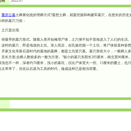
时间
2022/3/7
重庆公墓
土葬展化统的埋葬方式?耍想土葬，就耍挖掘和构建军墓穴，在悠长的历史
多样的墓穴习俗：
土穴是出现
得最早的墓穴形式。随着人类开始掩埋尸体，土穴便不知不觉地进入了人们的生活
。这时的墓穴，即是地道的土坑。亲人死后，在氏族挖掘一个土坑，将尸体按某种姿
、齐家文化等新石器时代的墓地的墓葬，都是土坑竖穴墓。墓穴形状大小，一般葬人
，呈长方形;合葬人数较多的一般为方形。”较小的墓穴东西长295厘米，南北宽90厘米。
深浅也不一样，深者约70厘米，浅小的墓坑，仅比尸体宽大一些。15厘米的覆土，也
也太草率了。但在以石器为工具的时代，做成这样已是相当郑重。
 大渡口公墓 万盛公墓 云阳公墓 渝北公墓 巴南公墓 弹子石公墓
 大渡口陵园 万盛陵园 云阳陵园 渝北陵园 巴南陵园 弹子石陵园