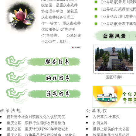
[
业界动态
]
青龙山陵
级陵园，是重庆市殡葬
[
业界动态
]
殡葬领域民
协会理事单位，荣获重
[
业界动态
]
现代丧葬
庆市殡葬服务管理工
作”一等奖”、重庆市殡葬
[
业界动态
]
骨灰下葬
优质服务活动“先进单
位”等荣誉。 公墓始建
于2003年，墓区...
园区环境6
政策法规
公墓礼仪
提升整个社会对殡葬文化的认识高度
古代墓穴-土墓穴
重庆公墓 殡葬行业捆绑收费需整治
如何立碑
重庆公墓 重庆计划到2020年新建城市...
世界上最美的十大公墓
重庆公墓 政协委员建议建设城乡一体化公...
坟园墓地风水林是起源