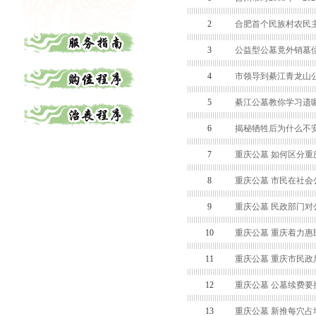
2
合肥首个民族村农民
3
公益型公墓竟外销墓
4
市领导到綦江青龙山
5
綦江公墓教你学习遗
6
揭秘牺牲后为什么不
7
重庆公墓 如何区分重
8
重庆公墓 市民在社
9
重庆公墓 民政部门对
10
重庆公墓 重庆着力
11
重庆公墓 重庆市民
12
重庆公墓 公墓续费要
13
重庆公墓 新推每穴占地