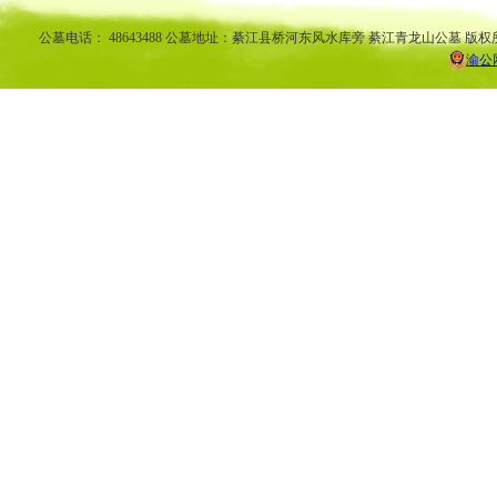
公墓电话： 48643488 公墓地址：綦江县桥河东风水库旁 綦江青龙山公墓 版权
渝公网