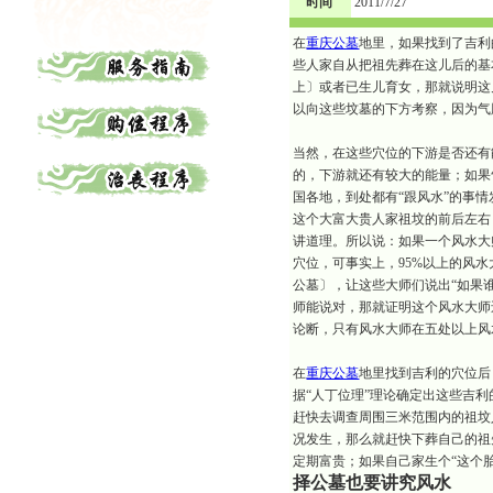
时间
2011/7/27
在
重庆公墓
地里，如果找到了吉利
些人家自从把祖先葬在这儿后的基
上〕或者已生儿育女，那就说明这
以向这些坟墓的下方考察，因为气
当然，在这些穴位的下游是否还有
的，下游就还有较大的能量；如果
国各地，到处都有“跟风水”的事情
这个大富大贵人家祖坟的前后左右
讲道理。所以说：如果一个风水大
穴位，可事实上，
95%
以上的风水
公墓〕，让这些大师们说出“如果
师能说对，那就证明这个风水大师
论断，只有风水大师在五处以上风
在
重庆公墓
地里找到吉利的穴位后
据“人丁位理”理论确定出这些吉
赶快去调查周围三米范围内的祖坟
况发生，那么就赶快下葬自己的祖
定期富贵；如果自己家生个“这个
择公墓也要讲究风水