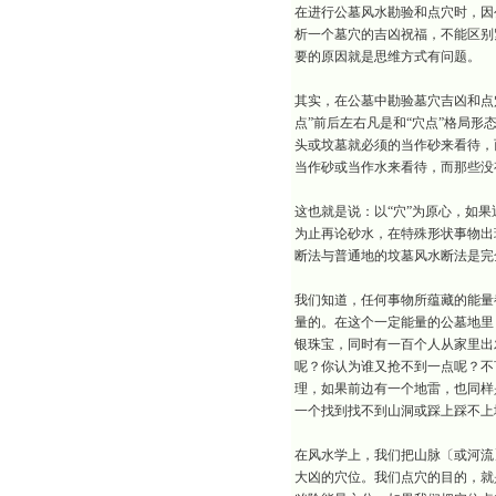
在进行公墓风水勘验和点穴时，因
析一个墓穴的吉凶祝福，不能区别
要的原因就是思维方式有问题。
其实，在公墓中勘验墓穴吉凶和点
点”前后左右凡是和“穴点”格局
头或坟墓就必须的当作砂来看待，
当作砂或当作水来看待，而那些没
这也就是说：以“穴”为原心，如
为止再论砂水，在特殊形状事物出
断法与普通地的坟墓风水断法是完
我们知道，任何事物所蕴藏的能量
量的。在这个一定能量的公墓地里
银珠宝，同时有一百个人从家里出
呢？你认为谁又抢不到一点呢？不
理，如果前边有一个地雷，也同样
一个找到找不到山洞或踩上踩不上
在风水学上，我们把山脉〔或河流
大凶的穴位。我们点穴的目的，就