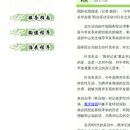
时间
2011/7/20
国际在线报道（记者 杨琼）：今
走辛亥路”联合采访活动18日在北
这次活动由中国国务院台湾事务
座与辛亥革命密切相关的城市。来
温孙中山先生领导辛亥革命的丰功
国务院台办副主任叶克冬说，本次
叶克冬说：“两岸记者‘重走辛亥
的是，这是一次对中国、对中华民
平发展重大意义的深入思考。”
叶克冬表示，今年是两岸关系发展
持良性互动，为两岸各领域的交流
作用，能够为两岸关系的和平发展
来自台湾《联合报》的记者罗印冲
场，
重庆陵园
印象不是特别深刻。
就会回想起那段革命的历史，对我
理解和认知的话，为两岸以后的交
在历时9天的采访中，两岸记者